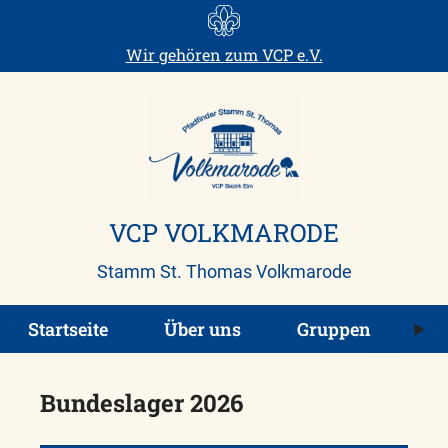
Skip
to
Wir gehören zum
VCP e.V.
content
VCP VOLKMARODE
Stamm St. Thomas Volkmarode
M
Startseite
Über uns
Gruppen
ö
Bundeslager 2026